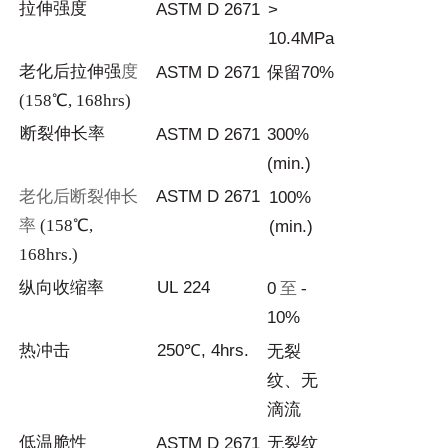
拉伸
强度
AST
M
D
2671
>
1
0.4MPa
老化后拉伸
强
度
AST
M
D
2671
保留
70%
(158℃, 168hrs)
断
裂伸长率
AST
M
D
2671
300%
(mi
n
.)
老化后断裂伸长
AST
M
D
2671
1
00%
率
(158℃,
(min.)
1
68hrs.)
纵
向收缩率
UL
224
0
至
-
10%
热冲击
250
℃
, 4h
rs
.
无裂
纹、无
滴
流
低
温脆性
AST
M
D
2671
无裂
纹