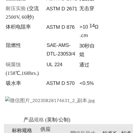
耐压实验
(交流
无击
穿
AST
M
D
2671
2500
V
, 60秒)
14
体积电
阻率
>1
0
Ω
AST
M
D
876
.cm
阻
燃性
SAE
-
AMS
-
30
秒自
DTL
-
2
3
053/4
熄
铜腐蚀
UL
224
通
过
(158℃,168
hrs
.)
吸
水
率
AST
M
D
570
<
0.5%
产
品
规格
(英制/公制)
供
应
标称规
格