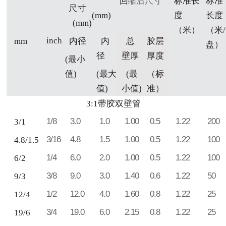
回
缩后尺寸
标准长
标准
尺寸
(mm)
度
长
度
(
mm
)
（米）
（米
/
i
nch
mm
内径
内
总
胶层
盘
）
径
壁厚
厚度
(
最小
值
)
(最大
(最
（标
值)
小值)
准）
3:1带胶双壁
管
1/8
3.0
1.0
1.00
0.5
1.22
200
3/1
3/16
4.8
1.5
1.00
0.5
1.22
100
4.8/1.5
1/4
6.0
2.0
1.00
0.5
1.22
100
6/2
3/8
9.0
3.0
1.40
0.6
1.22
50
9/3
1/2
12.0
4.0
1.60
0.8
1.22
25
12/4
3/4
19.0
6.0
2.15
0.8
1.22
25
19/6