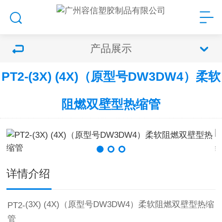
产品展示
PT2-(3X) (4X)（原型号DW3DW4）柔软
阻燃双壁型热缩管
详情介绍
(3
X
)
(4
X
)
（原型号
DW
3
DW
4
）
柔软阻燃双壁型热缩
PT
2
-
管