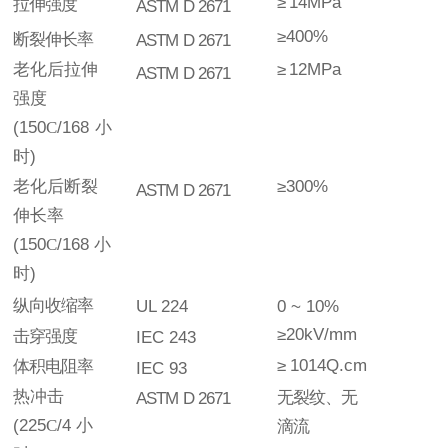
≥
14MPa
拉伸强度
ASTM
D
2671
≥400%
断裂伸长率
ASTM
D
2671
老化后拉伸
≥
12MPa
ASTM
D
2671
强度
(150
C
/168
小
时
)
老化后断裂
≥300%
ASTM
D
2671
伸长率
(150
C
/168
小
时
)
纵向收缩率
UL
224
0
~
10%
≥20kV/mm
击穿强度
IEC
243
≥
10
14
Q.cm
体积电阻率
IEC
93
热冲击
无裂纹、无
ASTM
D
2671
(225
C
/4
小
滴流