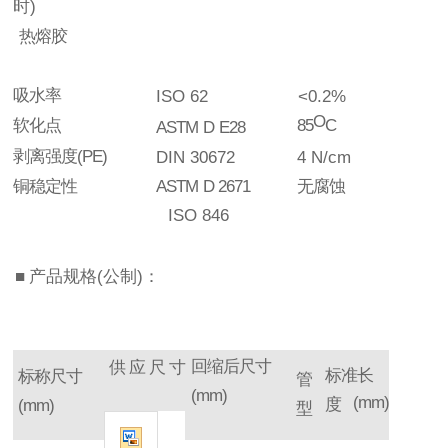
时
)
热熔胶
吸水率
ISO
62
<0.2%
O
软化点
8
5
C
ASTM
D
E28
剥离强度
(PE)
DIN
30672
4
N/cm
铜
稳定性
ASTM
D
2671
无
腐蚀
ISO
846
■
产品规格
(
公制
)
：
回缩后尺寸
供
应
尺
寸
标准长
标称尺寸
管
(mm)
(mm)
度
(mm)
型