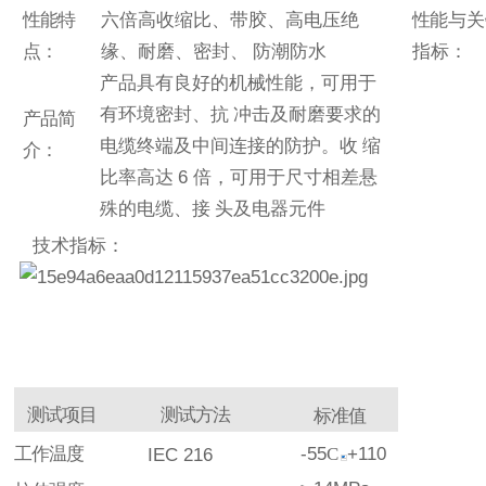
性
能特
六倍高收缩比、带胶、高电
压绝
性
能与关
点
：
缘、耐磨、密封、
防
潮防水
指标
：
产品具有良好的机
械性能，可用于
有环境密封、抗
冲击及耐磨要求的
产品简
电缆终端及中间连接的防护。收
缩
介
：
比率高达
6
倍，可用于尺寸相差悬
殊的电缆、接
头及电器元件
技术指标：
测试项目
测试方法
标准值
工作温度
-55
C
+110
IEC
216