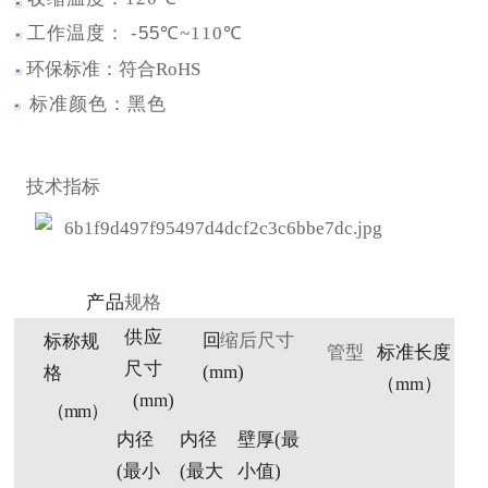
工作温度：
-55
℃
~1
10℃
环保标准：符合
RoHS
标准颜色：黑色
技术指标
产
品
规格
供
应
回
缩后尺寸
标称规
管型
标准长
度
尺寸
(mm)
格
（
mm
）
(
mm
)
（
m
m
）
内径
内径
壁厚
(
最
(
最小
(
最大
小值
)